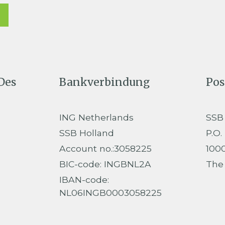
Des
Bankverbindung
Pos
ING Netherlands
SSB
SSB Holland
P.O.
Account no.:3058225
100
BIC-code: INGBNL2A
The
IBAN-code:
NL06INGB0003058225