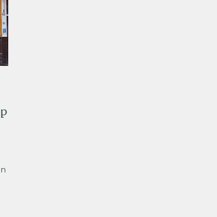
op
on