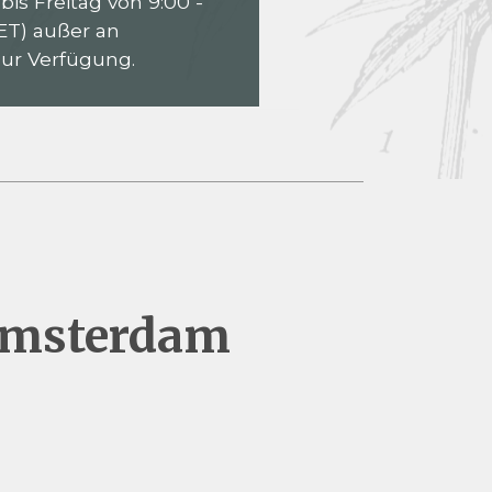
is Freitag von 9:00 -
ET) außer an
zur Verfügung.
 Amsterdam