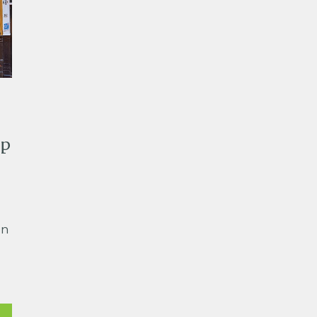
op
on