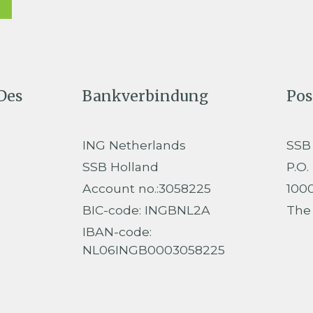
Des
Bankverbindung
Pos
ING Netherlands
SSB
SSB Holland
P.O.
Account no.:3058225
100
BIC-code: INGBNL2A
The
IBAN-code:
NL06INGB0003058225