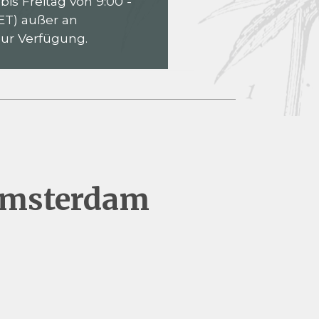
is Freitag von 9:00 -
ET) außer an
zur Verfügung.
 Amsterdam