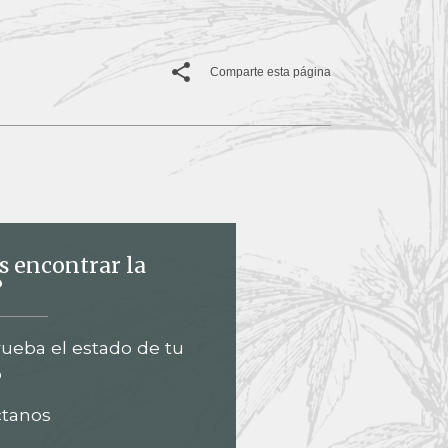
Comparte esta página
s encontrar la
?
eba el estado de tu
o
ctanos