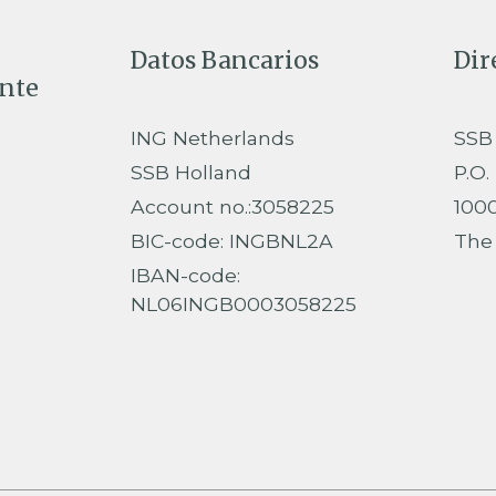
Datos Bancarios
Dir
ente
ING Netherlands
SSB
SSB Holland
P.O.
Account no.:3058225
100
BIC-code: INGBNL2A
The
IBAN-code:
NL06INGB0003058225