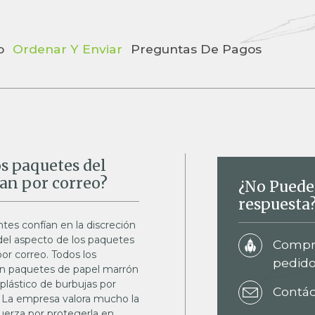
o
Ordenar Y Enviar
Preguntas De Pagos
os paquetes del
an por correo?
¿No Puede
respuesta
tes confían en la discreción
 del aspecto de los paquetes
Compru
or correo. Todos los
pedid
en paquetes de papel marrón
 plástico de burbujas por
Contá
s. La empresa valora mucho la
sfuerza por protegerla en