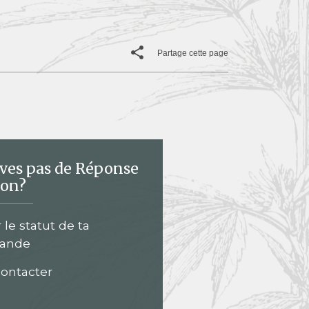
Partage cette page
uves pas de Réponse
ion?
r le statut de ta
ande
ontacter