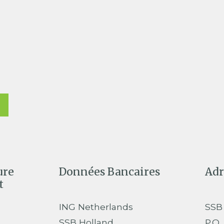
ure
Données Bancaires
Adr
t
ING Netherlands
SSB
SSB Holland
P.O.