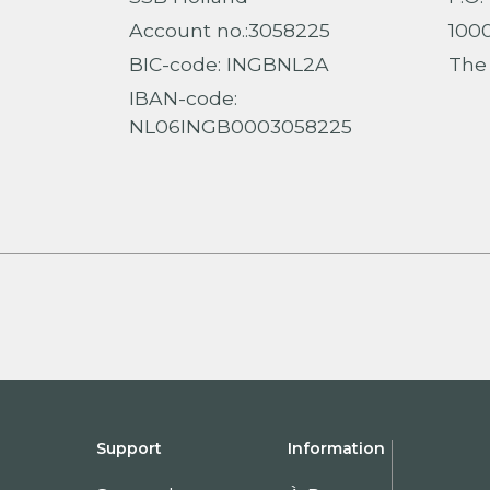
Account no.:3058225
100
BIC-code: INGBNL2A
The
IBAN-code:
NL06INGB0003058225
Support
Information