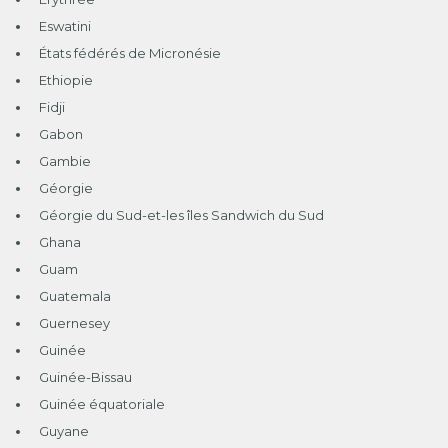
Eswatini
États fédérés de Micronésie
Ethiopie
Fidji
Gabon
Gambie
Géorgie
Géorgie du Sud-et-les îles Sandwich du Sud
Ghana
Guam
Guatemala
Guernesey
Guinée
Guinée-Bissau
Guinée équatoriale
Guyane