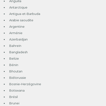
Anguilla
Antarctique
Antigua-et-Barbuda
Arabie saoudite
Argentine
Arménie
Azerbaïdjan
Bahreïn
Bangladesh
Belize
Bénin
Bhoutan
Biélorussie
Bosnie-Herzégovine
Botswana
Brésil
Brunei