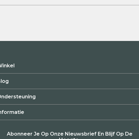
inkel
log
ndersteuning
nformatie
Abonneer Je Op Onze Nieuwsbrief En Blijf Op De