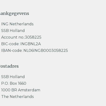
Bankgegevens
ING Netherlands
SSB Holland
Account no.:3058225
BIC-code: INGBNL2A
IBAN-code: NL06INGB0003058225
ostadres
SSB Holland
P.O. Box 1660
1000 BR Amsterdam
The Netherlands