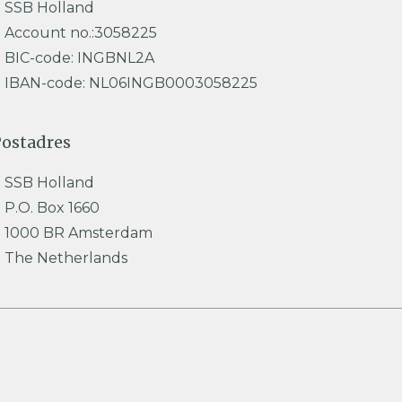
SSB Holland
Account no.:3058225
BIC-code: INGBNL2A
IBAN-code: NL06INGB0003058225
ostadres
SSB Holland
P.O. Box 1660
1000 BR Amsterdam
The Netherlands