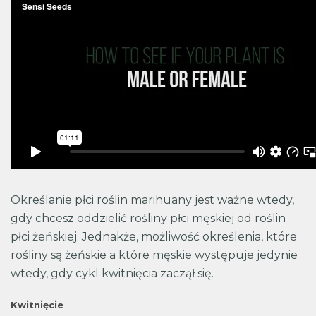
Określanie płci roślin marihuany jest ważne wtedy,
gdy chcesz oddzielić rośliny płci męskiej od roślin
płci żeńskiej. Jednakże, możliwość określenia, które
rośliny są żeńskie a które męskie występuje jedynie
wtedy, gdy cykl kwitnięcia zaczął się.
Kwitnięcie