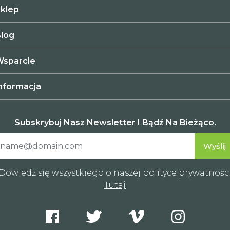
klep
log
sparcie
nformacja
Subskrybuj Nasz Newsletter I Bądź Na Bieżąco.
Dowiedz się wszystkiego o naszej polityce prywatnośc
Tutaj