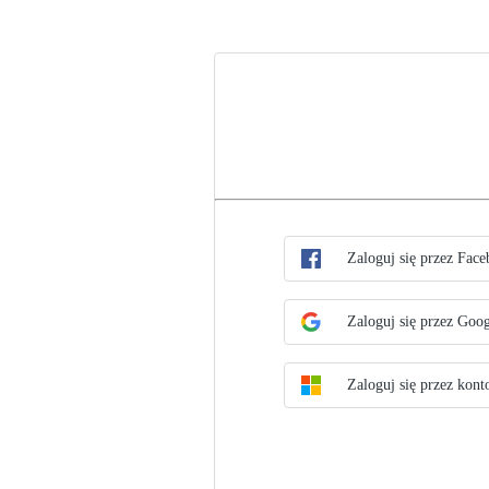
Wybierz metodę pojedynczego log
Zaloguj się, korzystaj
Zaloguj się przez Fac
Zaloguj się przez Goo
Zaloguj się przez kont