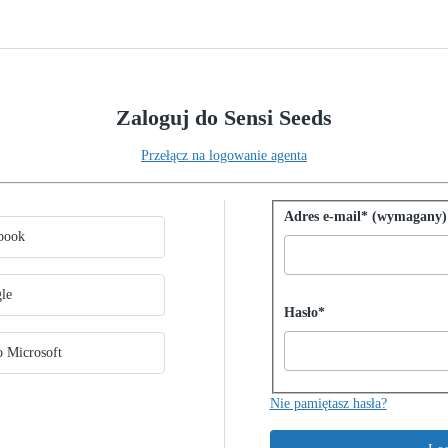
Zaloguj do Sensi Seeds
Przełącz na logowanie agenta
owania
ąc z pojedynczego logowania
Zaloguj się przy uży
Adres e-mail* (wymagany)
ebook
gle
Password hidden
Hasło*
o Microsoft
Nie pamiętasz hasła?