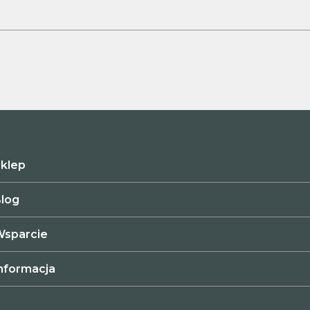
klep
log
sparcie
nformacja