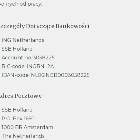
olnych od pracy.
zczegóły Dotyczące Bankowości
ING Netherlands
SSB Holland
Account no.:3058225
BIC-code: INGBNL2A
IBAN-code: NL06INGB0003058225
Adres Pocztowy
SSB Holland
P.O. Box 1660
1000 BR Amsterdam
The Netherlands