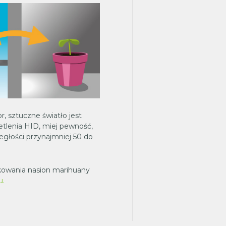
or, sztuczne światło jest
tlenia HID, miej pewność,
ległości przynajmniej 50 do
łkowania nasion marihuany
u.