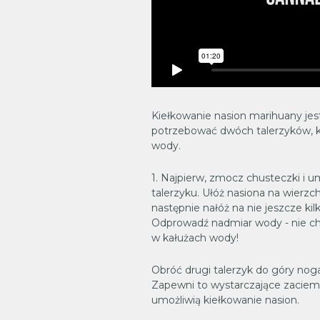
Kiełkowanie nasion marihuany jes
potrzebować dwóch talerzyków, k
wody.
1. Najpierw, zmocz chusteczki i 
talerzyku. Ułóż nasiona na wierz
następnie nałóż na nie jeszcze ki
Odprowadź nadmiar wody - nie c
w kałużach wody!
Obróć drugi talerzyk do góry nog
Zapewni to wystarczające zaciemn
umożliwią kiełkowanie nasion.