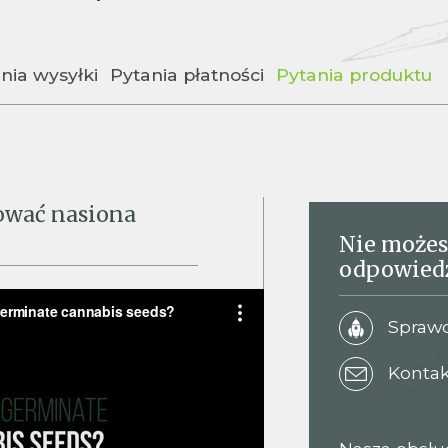
nia wysyłki
Pytania płatności
Pytania produktu
kować nasiona
Nie możes
odpowied
Sprawd
Kontak