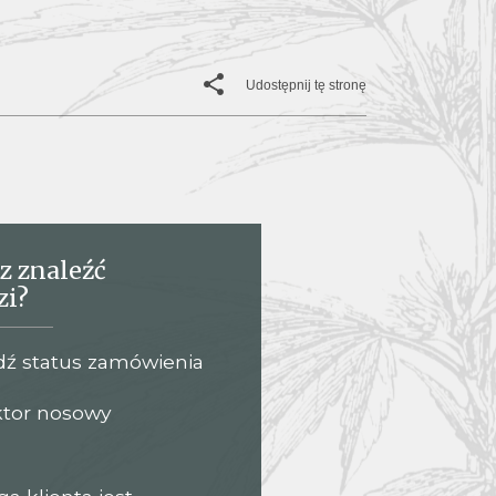
Udostępnij tę stronę
z znaleźć
zi?
ź status zamówienia
tor nosowy