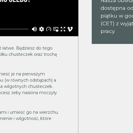
Nasza obsług
dostępna od
piątku w god
(CET) z wyj
pracy.
t łatwe. Będziesz do tego
ilku chusteczek oraz trochę
umieść je na pierwszym
chu (w równych odstępach) a
lka wilgotnych chusteczek.
hcesz żeby nasiona moczyły
ami i umieść go na wierzchu.
ienie i wilgotność, które