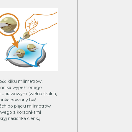
ość kilku milimetrów,
emnika wypełnionego
 uprawowym (wełna skalna,
ionka powinny być
ch do pięciu milimetrów
owego z korzonkami
kryj nasionka cienką