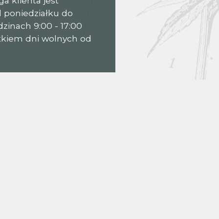
a klienta jest
 poniedziałku do
zinach 9:00 - 17:00
ątkiem dni wolnych od