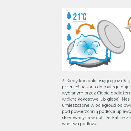
3. Kiedy korzonki osiągną już dług
przenieś nasiona do małego poj
wybranym przez Ciebie podłożem
włókna kokosowe lub gleba). Nas
umieszczone w odległości od dwó
pod powierzchnią podłoża upraw
skierowanymi w dół. Delikatnie za
warstwą podłoża.